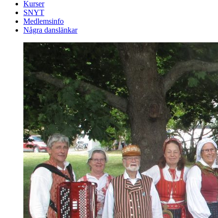
Kurser
SNYT
Medlemsinfo
Några danslänkar