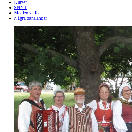
Kurser
SNYT
Medlemsinfo
Några danslänkar