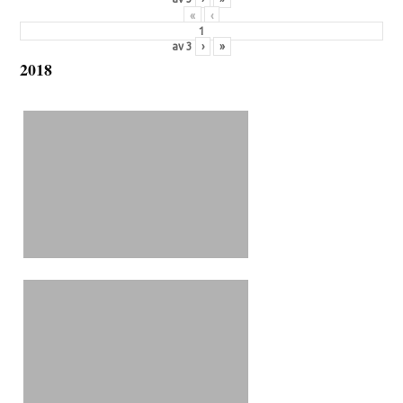
«
‹
av
3
›
»
2018