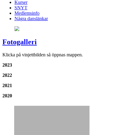
Kurser
SNYT
Medlemsinfo
Några danslänkar
Fotogalleri
Klicka på vinjettbilden så öppnas mappen.
2023
2022
2021
2020