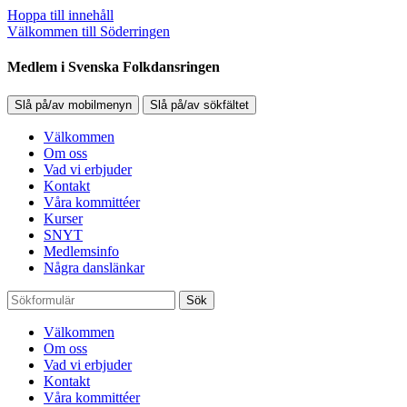
Hoppa till innehåll
Välkommen till Söderringen
Medlem i Svenska Folkdansringen
Slå på/av mobilmenyn
Slå på/av sökfältet
Välkommen
Om oss
Vad vi erbjuder
Kontakt
Våra kommittéer
Kurser
SNYT
Medlemsinfo
Några danslänkar
Sök
Välkommen
Om oss
Vad vi erbjuder
Kontakt
Våra kommittéer