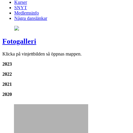
Kurser
SNYT
Medlemsinfo
Några danslänkar
Fotogalleri
Klicka på vinjettbilden så öppnas mappen.
2023
2022
2021
2020