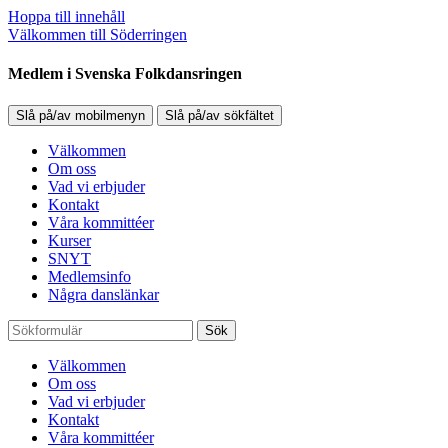
Hoppa till innehåll
Välkommen till Söderringen
Medlem i Svenska Folkdansringen
Slå på/av mobilmenyn
Slå på/av sökfältet
Välkommen
Om oss
Vad vi erbjuder
Kontakt
Våra kommittéer
Kurser
SNYT
Medlemsinfo
Några danslänkar
Sök
Välkommen
Om oss
Vad vi erbjuder
Kontakt
Våra kommittéer