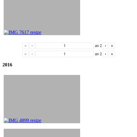
«
‹
av
2
›
»
«
‹
av
2
›
»
2016