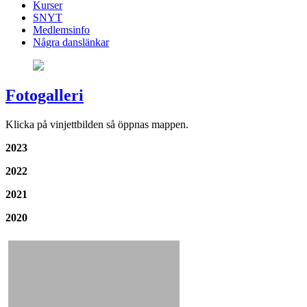
Kurser
SNYT
Medlemsinfo
Några danslänkar
Fotogalleri
Klicka på vinjettbilden så öppnas mappen.
2023
2022
2021
2020