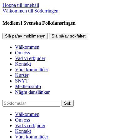
Hoppa till innehåll
Välkommen till Söderringen
Medlem i Svenska Folkdansringen
Slå på/av mobilmenyn
Slå på/av sökfältet
Välkommen
Om oss
Vad vi erbjuder
Kontakt
Våra kommittéer
Kurser
SNYT
Medlemsinfo
Några danslänkar
Sök
Välkommen
Om oss
Vad vi erbjuder
Kontakt
Våra kommittéer