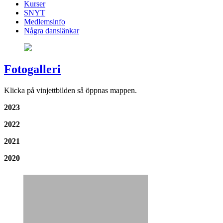
Kurser
SNYT
Medlemsinfo
Några danslänkar
Fotogalleri
Klicka på vinjettbilden så öppnas mappen.
2023
2022
2021
2020