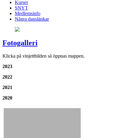
Kurser
SNYT
Medlemsinfo
Några danslänkar
Fotogalleri
Klicka på vinjettbilden så öppnas mappen.
2023
2022
2021
2020