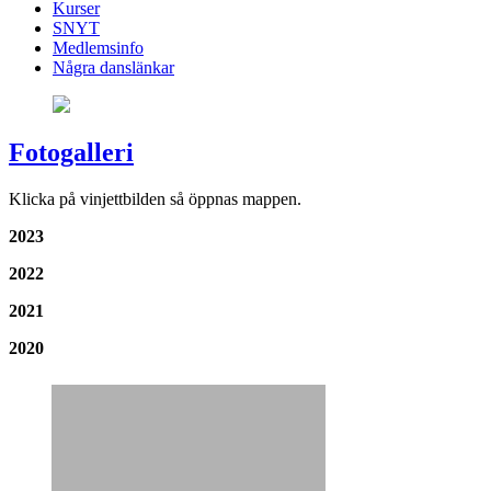
Kurser
SNYT
Medlemsinfo
Några danslänkar
Fotogalleri
Klicka på vinjettbilden så öppnas mappen.
2023
2022
2021
2020