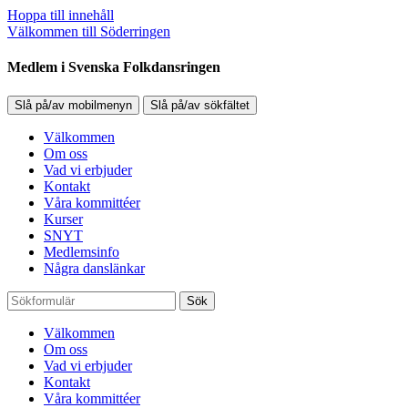
Hoppa till innehåll
Välkommen till Söderringen
Medlem i Svenska Folkdansringen
Slå på/av mobilmenyn
Slå på/av sökfältet
Välkommen
Om oss
Vad vi erbjuder
Kontakt
Våra kommittéer
Kurser
SNYT
Medlemsinfo
Några danslänkar
Sök
Välkommen
Om oss
Vad vi erbjuder
Kontakt
Våra kommittéer