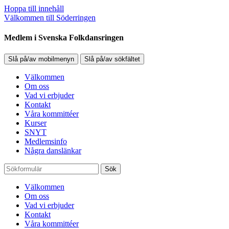
Hoppa till innehåll
Välkommen till Söderringen
Medlem i Svenska Folkdansringen
Slå på/av mobilmenyn
Slå på/av sökfältet
Välkommen
Om oss
Vad vi erbjuder
Kontakt
Våra kommittéer
Kurser
SNYT
Medlemsinfo
Några danslänkar
Sök
Välkommen
Om oss
Vad vi erbjuder
Kontakt
Våra kommittéer