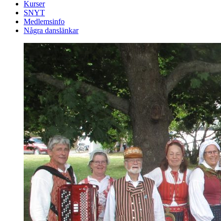
Kurser
SNYT
Medlemsinfo
Några danslänkar