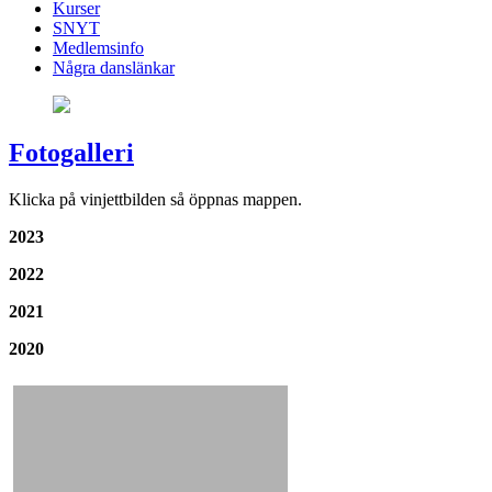
Kurser
SNYT
Medlemsinfo
Några danslänkar
Fotogalleri
Klicka på vinjettbilden så öppnas mappen.
2023
2022
2021
2020