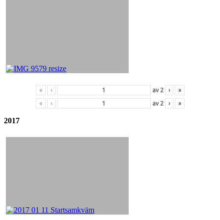
«
‹
av
2
›
»
«
‹
av
2
›
»
2017