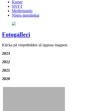
Kurser
SNYT
Medlemsinfo
Några danslänkar
Fotogalleri
Klicka på vinjettbilden så öppnas mappen.
2023
2022
2021
2020