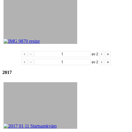
«
‹
av
2
›
»
«
‹
av
2
›
»
2017