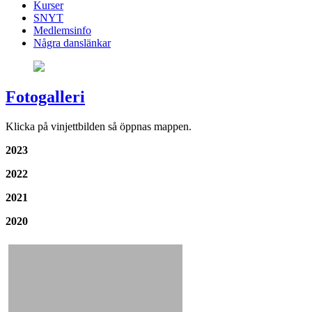
Kurser
SNYT
Medlemsinfo
Några danslänkar
Fotogalleri
Klicka på vinjettbilden så öppnas mappen.
2023
2022
2021
2020