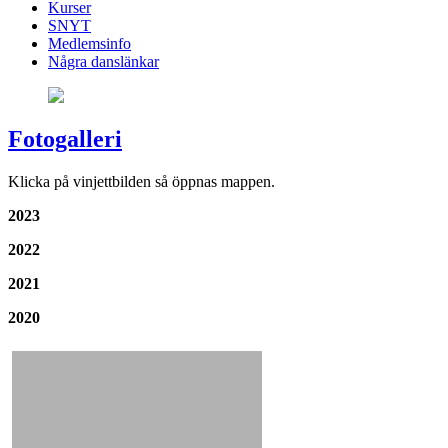
Kurser
SNYT
Medlemsinfo
Några danslänkar
Fotogalleri
Klicka på vinjettbilden så öppnas mappen.
2023
2022
2021
2020