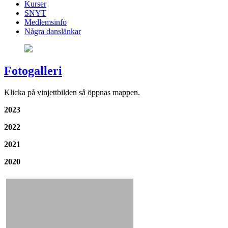
Kurser
SNYT
Medlemsinfo
Några danslänkar
Fotogalleri
Klicka på vinjettbilden så öppnas mappen.
2023
2022
2021
2020