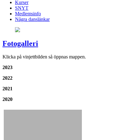
Kurser
SNYT
Medlemsinfo
Några danslänkar
Fotogalleri
Klicka på vinjettbilden så öppnas mappen.
2023
2022
2021
2020