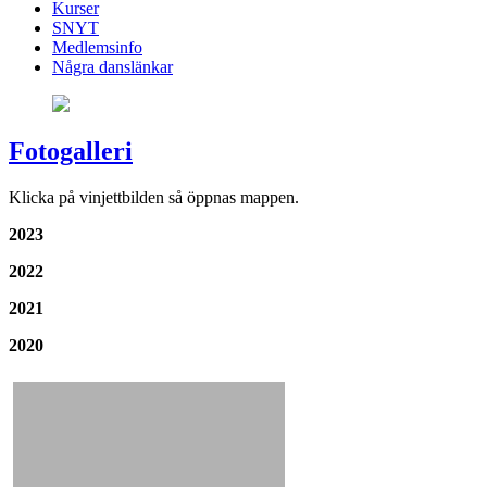
Kurser
SNYT
Medlemsinfo
Några danslänkar
Fotogalleri
Klicka på vinjettbilden så öppnas mappen.
2023
2022
2021
2020