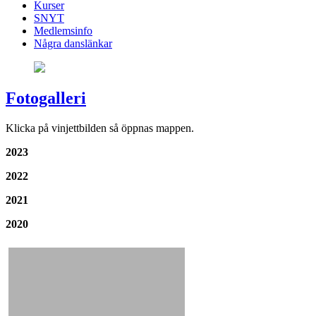
Kurser
SNYT
Medlemsinfo
Några danslänkar
Fotogalleri
Klicka på vinjettbilden så öppnas mappen.
2023
2022
2021
2020