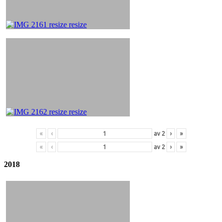
«
‹
av
2
›
»
«
‹
av
2
›
»
2018