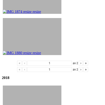
«
‹
av
2
›
»
«
‹
av
2
›
»
2018