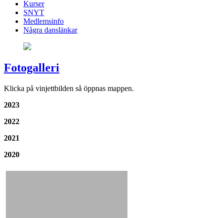
Kurser
SNYT
Medlemsinfo
Några danslänkar
Fotogalleri
Klicka på vinjettbilden så öppnas mappen.
2023
2022
2021
2020