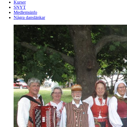
Kurser
SNYT
Medlemsinfo
Några danslänkar