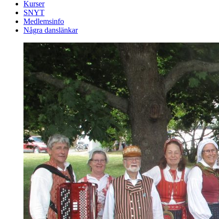
Kurser
SNYT
Medlemsinfo
Några danslänkar