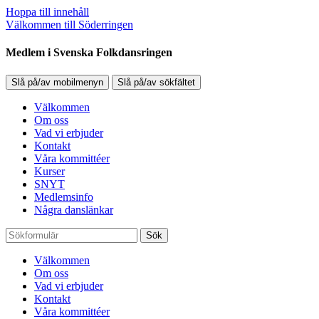
Hoppa till innehåll
Välkommen till Söderringen
Medlem i Svenska Folkdansringen
Slå på/av mobilmenyn
Slå på/av sökfältet
Välkommen
Om oss
Vad vi erbjuder
Kontakt
Våra kommittéer
Kurser
SNYT
Medlemsinfo
Några danslänkar
Sök
Välkommen
Om oss
Vad vi erbjuder
Kontakt
Våra kommittéer