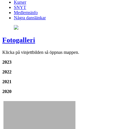
Kurser
SNYT
Medlemsinfo
Några danslänkar
Fotogalleri
Klicka på vinjettbilden så öppnas mappen.
2023
2022
2021
2020