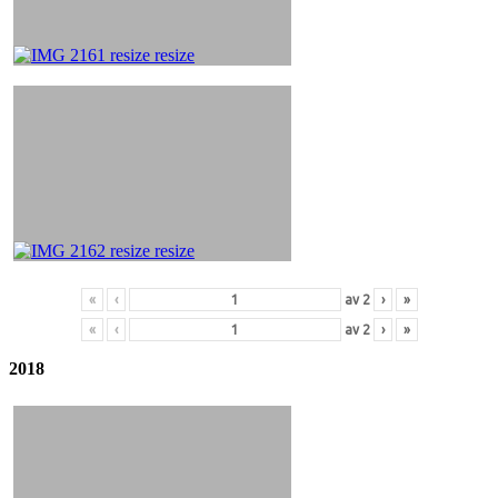
«
‹
av
2
›
»
«
‹
av
2
›
»
2018