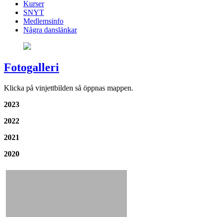
Kurser
SNYT
Medlemsinfo
Några danslänkar
Fotogalleri
Klicka på vinjettbilden så öppnas mappen.
2023
2022
2021
2020