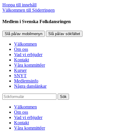
Hoppa till innehåll
Välkommen till Söderringen
Medlem i Svenska Folkdansringen
Slå på/av mobilmenyn
Slå på/av sökfältet
Välkommen
Om oss
Vad vi erbjuder
Kontakt
Våra kommittéer
Kurser
SNYT
Medlemsinfo
Några danslänkar
Sök
Välkommen
Om oss
Vad vi erbjuder
Kontakt
Våra kommittéer