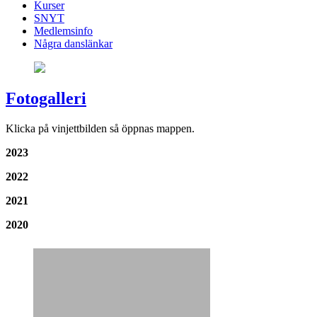
Kurser
SNYT
Medlemsinfo
Några danslänkar
Fotogalleri
Klicka på vinjettbilden så öppnas mappen.
2023
2022
2021
2020