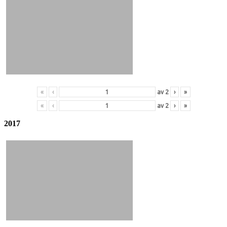
«
‹
av
2
›
»
«
‹
av
2
›
»
2017