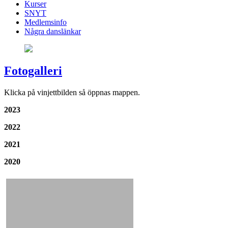
Kurser
SNYT
Medlemsinfo
Några danslänkar
Fotogalleri
Klicka på vinjettbilden så öppnas mappen.
2023
2022
2021
2020