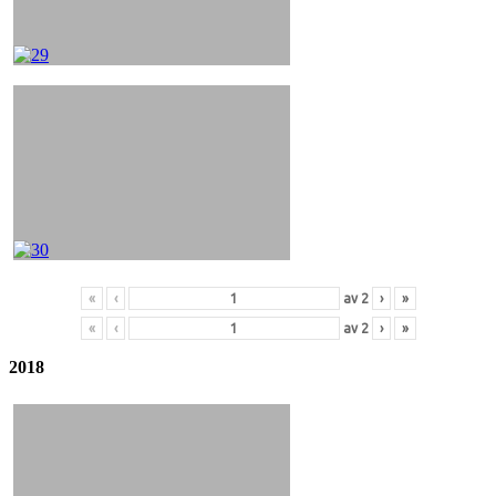
«
‹
av
2
›
»
«
‹
av
2
›
»
2018