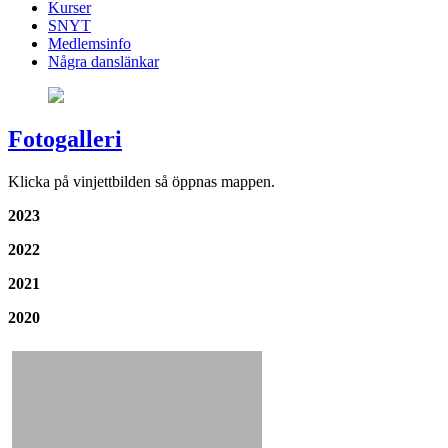
Kurser
SNYT
Medlemsinfo
Några danslänkar
Fotogalleri
Klicka på vinjettbilden så öppnas mappen.
2023
2022
2021
2020