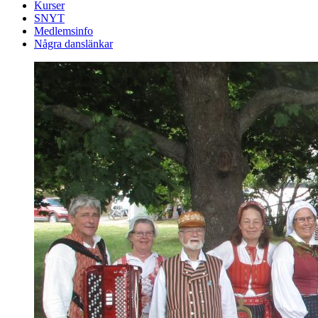
Kurser
SNYT
Medlemsinfo
Några danslänkar