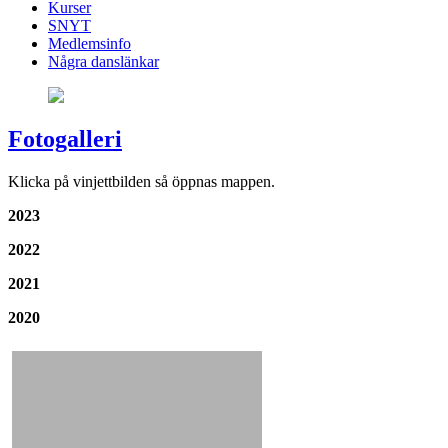
Kurser
SNYT
Medlemsinfo
Några danslänkar
Fotogalleri
Klicka på vinjettbilden så öppnas mappen.
2023
2022
2021
2020