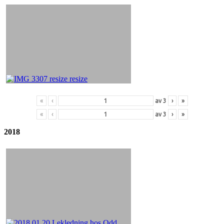
«
‹
av
3
›
»
«
‹
av
3
›
»
2018